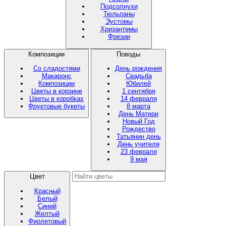
Подсолнухи
Тюльпаны
Эустомы
Хризантемы
Фрезии
Композиции
Поводы
Со сладостями
День рождения
Макаронс
Свадьба
Композиции
Юбилей
Цветы в корзине
1 сентября
Цветы в коробках
14 февраля
Фруктовые букеты
8 марта
День Матери
Новый Год
Рождество
Татьянин день
День учителя
23 февраля
9 мая
Цвет
Красный
Белый
Синий
Желтый
Фиолетовый