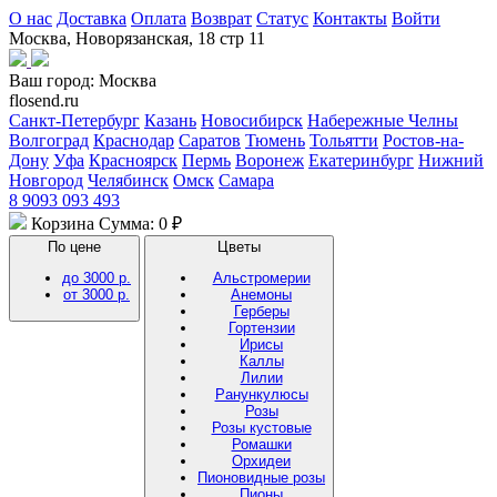
О нас
Доставка
Оплата
Возврат
Статус
Контакты
Войти
Москва, Новорязанская, 18 стр 11
Ваш город:
Москва
flosend.ru
Санкт-Петербург
Казань
Новосибирск
Набережные Челны
Волгоград
Краснодар
Саратов
Тюмень
Тольятти
Ростов-на-
Дону
Уфа
Красноярск
Пермь
Воронеж
Екатеринбург
Нижний
Новгород
Челябинск
Омск
Самара
8 9093 093 493
Корзина
Сумма: 0 ₽
По цене
Цветы
до 3000 р.
Альстромерии
от 3000 р.
Анемоны
Герберы
Гортензии
Ирисы
Каллы
Лилии
Ранункулюсы
Розы
Розы кустовые
Ромашки
Орхидеи
Пионовидные розы
Пионы