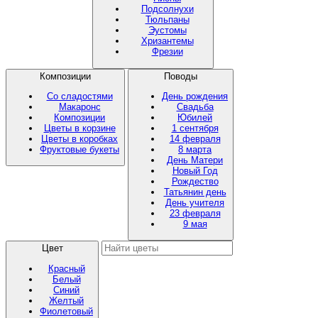
Подсолнухи
Тюльпаны
Эустомы
Хризантемы
Фрезии
Композиции
Поводы
Со сладостями
День рождения
Макаронс
Свадьба
Композиции
Юбилей
Цветы в корзине
1 сентября
Цветы в коробках
14 февраля
Фруктовые букеты
8 марта
День Матери
Новый Год
Рождество
Татьянин день
День учителя
23 февраля
9 мая
Цвет
Красный
Белый
Синий
Желтый
Фиолетовый