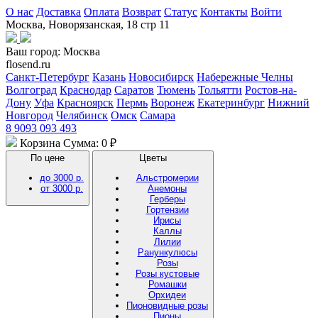
О нас
Доставка
Оплата
Возврат
Статус
Контакты
Войти
Москва, Новорязанская, 18 стр 11
Ваш город:
Москва
flosend.ru
Санкт-Петербург
Казань
Новосибирск
Набережные Челны
Волгоград
Краснодар
Саратов
Тюмень
Тольятти
Ростов-на-
Дону
Уфа
Красноярск
Пермь
Воронеж
Екатеринбург
Нижний
Новгород
Челябинск
Омск
Самара
8 9093 093 493
Корзина
Сумма: 0 ₽
По цене
Цветы
до 3000 р.
Альстромерии
от 3000 р.
Анемоны
Герберы
Гортензии
Ирисы
Каллы
Лилии
Ранункулюсы
Розы
Розы кустовые
Ромашки
Орхидеи
Пионовидные розы
Пионы