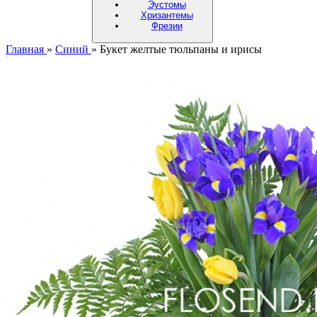
Эустомы
Хризантемы
Фрезии
Главная
»
Синий
»
Букет желтые тюльпаны и ирисы