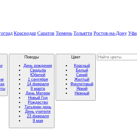
гоград
Краснодар
Саратов
Тюмень
Тольятти
Ростов-на-Дону
Уфа
Поводы
Цвет
ми
День рождения
Красный
Свадьба
Белый
Юбилей
Синий
не
1 сентября
Желтый
ках
14 февраля
Фиолетовый
еты
8 марта
Яркий
День Матери
Нежный
Новый Год
Рождество
Татьянин день
День учителя
23 февраля
9 мая