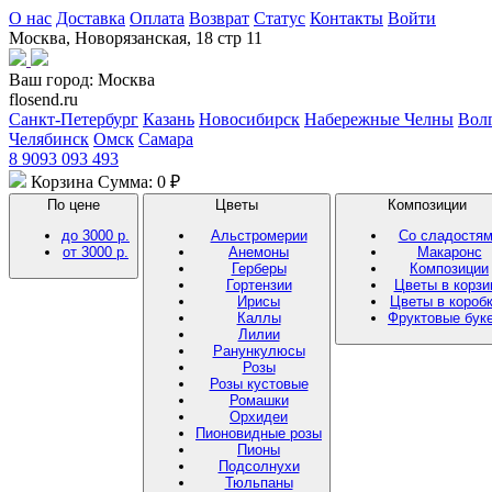
О нас
Доставка
Оплата
Возврат
Статус
Контакты
Войти
Москва, Новорязанская, 18 стр 11
Ваш город:
Москва
flosend.ru
Санкт-Петербург
Казань
Новосибирск
Набережные Челны
Вол
Челябинск
Омск
Самара
8 9093 093 493
Корзина
Сумма: 0 ₽
По цене
Цветы
Композиции
до 3000 р.
Альстромерии
Со сладостя
от 3000 р.
Анемоны
Макаронс
Герберы
Композиции
Гортензии
Цветы в корзи
Ирисы
Цветы в короб
Каллы
Фруктовые бук
Лилии
Ранункулюсы
Розы
Розы кустовые
Ромашки
Орхидеи
Пионовидные розы
Пионы
Подсолнухи
Тюльпаны