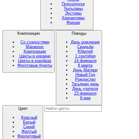
Подсолнухи
Тюльпаны
Эустомы
Хризантемы
Фрезии
Композиции
Поводы
Со сладостями
День рождения
Макаронс
Свадьба
Композиции
Юбилей
Цветы в корзине
1 сентября
Цветы в коробках
14 февраля
Фруктовые букеты
8 марта
День Матери
Новый Год
Рождество
Татьянин день
День учителя
23 февраля
9 мая
Цвет
Красный
Белый
Синий
Желтый
Фиолетовый