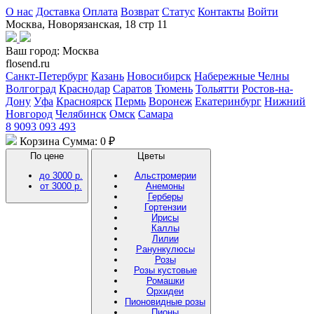
О нас
Доставка
Оплата
Возврат
Статус
Контакты
Войти
Москва, Новорязанская, 18 стр 11
Ваш город:
Москва
flosend.ru
Санкт-Петербург
Казань
Новосибирск
Набережные Челны
Волгоград
Краснодар
Саратов
Тюмень
Тольятти
Ростов-на-
Дону
Уфа
Красноярск
Пермь
Воронеж
Екатеринбург
Нижний
Новгород
Челябинск
Омск
Самара
8 9093 093 493
Корзина
Сумма: 0 ₽
По цене
Цветы
до 3000 р.
Альстромерии
от 3000 р.
Анемоны
Герберы
Гортензии
Ирисы
Каллы
Лилии
Ранункулюсы
Розы
Розы кустовые
Ромашки
Орхидеи
Пионовидные розы
Пионы