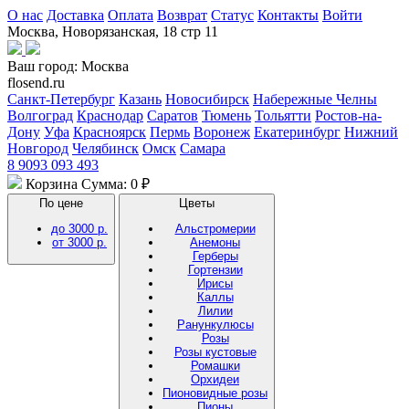
О нас
Доставка
Оплата
Возврат
Статус
Контакты
Войти
Москва, Новорязанская, 18 стр 11
Ваш город:
Москва
flosend.ru
Санкт-Петербург
Казань
Новосибирск
Набережные Челны
Волгоград
Краснодар
Саратов
Тюмень
Тольятти
Ростов-на-
Дону
Уфа
Красноярск
Пермь
Воронеж
Екатеринбург
Нижний
Новгород
Челябинск
Омск
Самара
8 9093 093 493
Корзина
Сумма: 0 ₽
По цене
Цветы
до 3000 р.
Альстромерии
от 3000 р.
Анемоны
Герберы
Гортензии
Ирисы
Каллы
Лилии
Ранункулюсы
Розы
Розы кустовые
Ромашки
Орхидеи
Пионовидные розы
Пионы