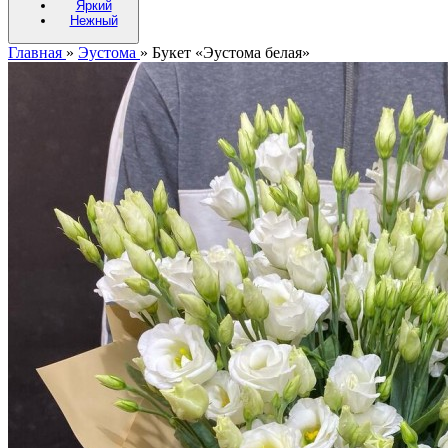
Яркий
Нежный
Главная
»
Эустома
»
Букет «Эустома белая»