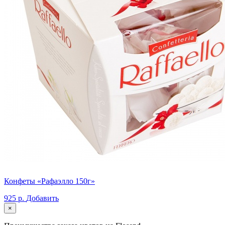
Конфеты «Рафаэлло 150г»
925 р.
Добавить
×