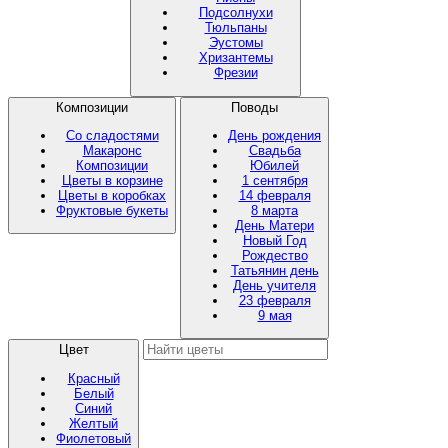
Подсолнухи
Тюльпаны
Эустомы
Хризантемы
Фрезии
Композиции
Поводы
Со сладостями
День рождения
Макаронс
Свадьба
Композиции
Юбилей
Цветы в корзине
1 сентября
Цветы в коробках
14 февраля
Фруктовые букеты
8 марта
День Матери
Новый Год
Рождество
Татьянин день
День учителя
23 февраля
9 мая
Цвет
Красный
Белый
Синий
Желтый
Фиолетовый