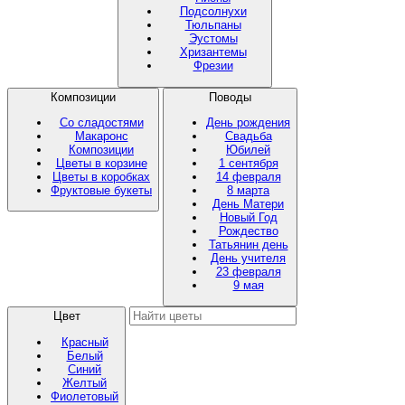
Подсолнухи
Тюльпаны
Эустомы
Хризантемы
Фрезии
Композиции
Поводы
Со сладостями
День рождения
Макаронс
Свадьба
Композиции
Юбилей
Цветы в корзине
1 сентября
Цветы в коробках
14 февраля
Фруктовые букеты
8 марта
День Матери
Новый Год
Рождество
Татьянин день
День учителя
23 февраля
9 мая
Цвет
Красный
Белый
Синий
Желтый
Фиолетовый