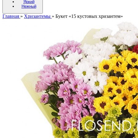
Яркий
Нежный
Главная
»
Хризантемы
»
Букет «15 кустовых хризантем»