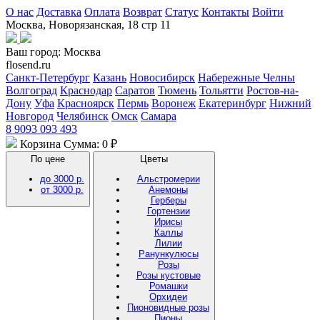
О нас
Доставка
Оплата
Возврат
Статус
Контакты
Войти
Москва, Новорязанская, 18 стр 11
Ваш город:
Москва
flosend.ru
Санкт-Петербург
Казань
Новосибирск
Набережные Челны
Волгоград
Краснодар
Саратов
Тюмень
Тольятти
Ростов-на-
Дону
Уфа
Красноярск
Пермь
Воронеж
Екатеринбург
Нижний
Новгород
Челябинск
Омск
Самара
8 9093 093 493
Корзина
Сумма: 0 ₽
По цене
Цветы
до 3000 р.
Альстромерии
от 3000 р.
Анемоны
Герберы
Гортензии
Ирисы
Каллы
Лилии
Ранункулюсы
Розы
Розы кустовые
Ромашки
Орхидеи
Пионовидные розы
Пионы