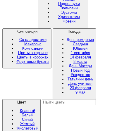
Подсолнухи
Тюльпаны
Эустомы
Хризантемы
Фрезии
Композиции
Поводы
Со сладостями
День рождения
Макаронс
Свадьба
Композиции
Юбилей
Цветы в корзине
1 сентября
Цветы в коробках
14 февраля
Фруктовые букеты
8 марта
День Матери
Новый Год
Рождество
Татьянин день
День учителя
23 февраля
9 мая
Цвет
Красный
Белый
Синий
Желтый
Фиолетовый