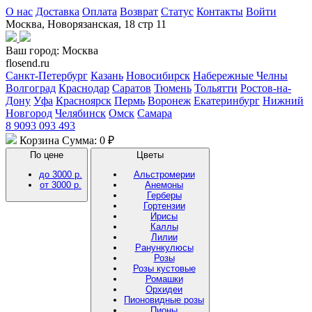
О нас
Доставка
Оплата
Возврат
Статус
Контакты
Войти
Москва, Новорязанская, 18 стр 11
Ваш город:
Москва
flosend.ru
Санкт-Петербург
Казань
Новосибирск
Набережные Челны
Волгоград
Краснодар
Саратов
Тюмень
Тольятти
Ростов-на-
Дону
Уфа
Красноярск
Пермь
Воронеж
Екатеринбург
Нижний
Новгород
Челябинск
Омск
Самара
8 9093 093 493
Корзина
Сумма: 0 ₽
По цене
Цветы
до 3000 р.
Альстромерии
от 3000 р.
Анемоны
Герберы
Гортензии
Ирисы
Каллы
Лилии
Ранункулюсы
Розы
Розы кустовые
Ромашки
Орхидеи
Пионовидные розы
Пионы