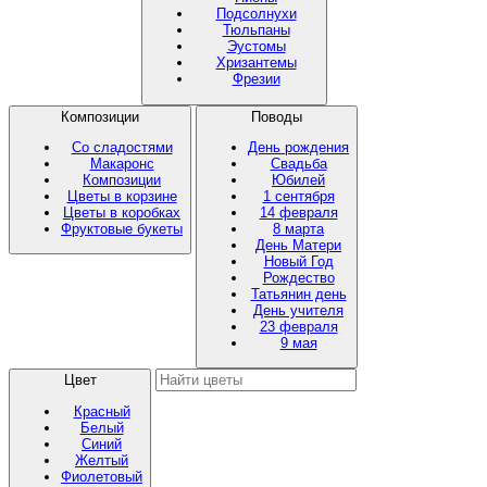
Подсолнухи
Тюльпаны
Эустомы
Хризантемы
Фрезии
Композиции
Поводы
Со сладостями
День рождения
Макаронс
Свадьба
Композиции
Юбилей
Цветы в корзине
1 сентября
Цветы в коробках
14 февраля
Фруктовые букеты
8 марта
День Матери
Новый Год
Рождество
Татьянин день
День учителя
23 февраля
9 мая
Цвет
Красный
Белый
Синий
Желтый
Фиолетовый