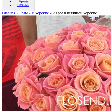
Яркий
Нежный
Главная
»
Розы
»
В коробке
»
29 роз в шляпной коробке