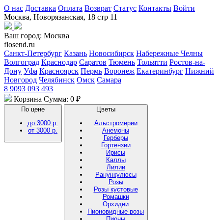
О нас
Доставка
Оплата
Возврат
Статус
Контакты
Войти
Москва, Новорязанская, 18 стр 11
Ваш город:
Москва
flosend.ru
Санкт-Петербург
Казань
Новосибирск
Набережные Челны
Волгоград
Краснодар
Саратов
Тюмень
Тольятти
Ростов-на-
Дону
Уфа
Красноярск
Пермь
Воронеж
Екатеринбург
Нижний
Новгород
Челябинск
Омск
Самара
8 9093 093 493
Корзина
Сумма: 0 ₽
По цене
Цветы
до 3000 р.
Альстромерии
от 3000 р.
Анемоны
Герберы
Гортензии
Ирисы
Каллы
Лилии
Ранункулюсы
Розы
Розы кустовые
Ромашки
Орхидеи
Пионовидные розы
Пионы