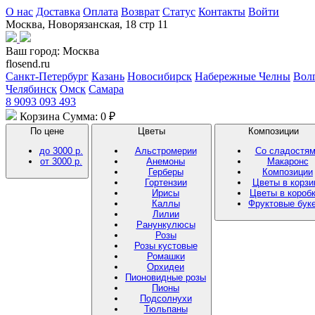
О нас
Доставка
Оплата
Возврат
Статус
Контакты
Войти
Москва, Новорязанская, 18 стр 11
Ваш город:
Москва
flosend.ru
Санкт-Петербург
Казань
Новосибирск
Набережные Челны
Вол
Челябинск
Омск
Самара
8 9093 093 493
Корзина
Сумма: 0 ₽
По цене
Цветы
Композиции
до 3000 р.
Альстромерии
Со сладостя
от 3000 р.
Анемоны
Макаронс
Герберы
Композиции
Гортензии
Цветы в корзи
Ирисы
Цветы в короб
Каллы
Фруктовые бук
Лилии
Ранункулюсы
Розы
Розы кустовые
Ромашки
Орхидеи
Пионовидные розы
Пионы
Подсолнухи
Тюльпаны