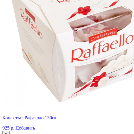
Конфеты «Рафаэлло 150г»
925 р.
Добавить
×