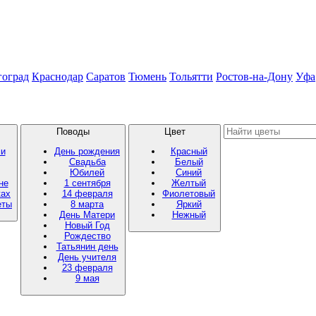
гоград
Краснодар
Саратов
Тюмень
Тольятти
Ростов-на-Дону
Уфа
Поводы
Цвет
ми
День рождения
Красный
Свадьба
Белый
Юбилей
Синий
не
1 сентября
Желтый
ках
14 февраля
Фиолетовый
еты
8 марта
Яркий
День Матери
Нежный
Новый Год
Рождество
Татьянин день
День учителя
23 февраля
9 мая